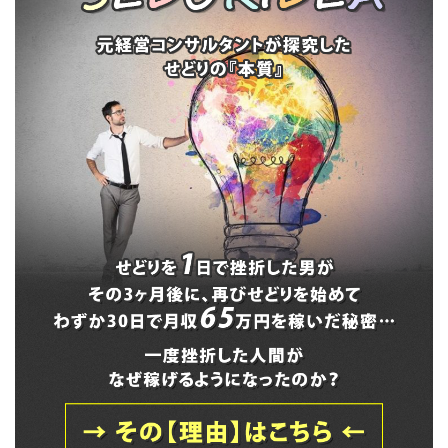
Amazonせどりでも
『抱きまくら』に驚
稼げる仕入先のくま
き!!横向きでしか寝
ポン
れない方は必見!!