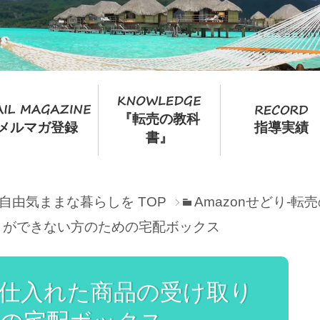
『転売の教科
メルマガ登録
指導実績
書』
て自由気ままな暮らしを
TOP
Amazonせどり-
りができない方のための宅配ボックス
仕入れた商品の受け取り