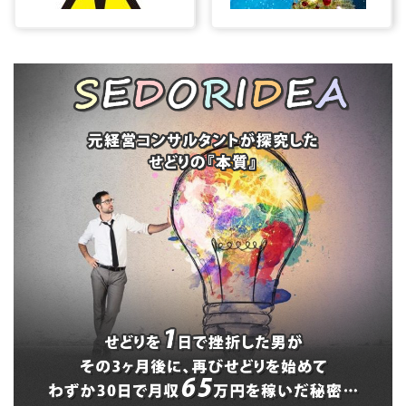
プリンターインクの
【2018年クリスマス
警告を強制リセット
商戦】近年のクリス
する方法
マスのトレンドと傾
向を振り返り稼ぐ