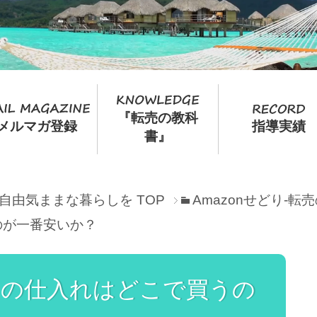
『転売の教科
メルマガ登録
指導実績
書』
て自由気ままな暮らしを
TOP
Amazonせどり-
のが一番安いか？
の仕入れはどこで買うの