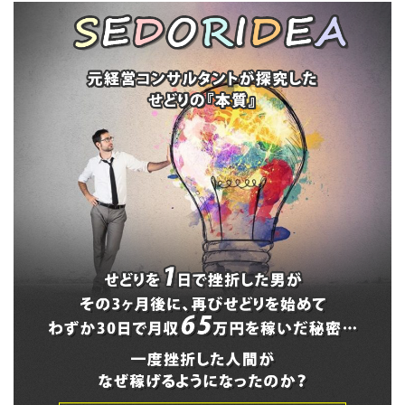
プラモデルせどりで
フリマ販売から
稼ぐコツ
Amazonせどりでも
稼げる仕入先のくま
ポン