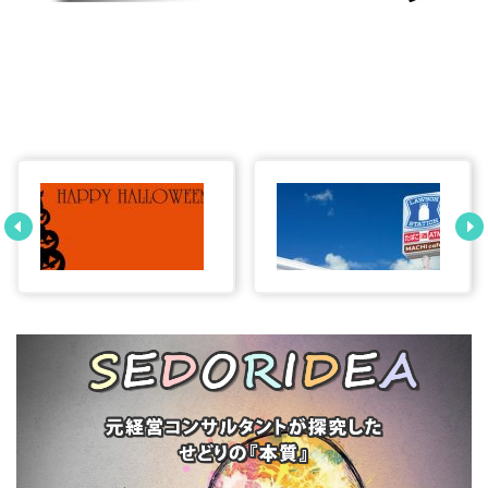
ハロウィンせどりで
コンビニせどり ロ
稼げるジャンルと商
ーソンのPonta（ポ
品って何？
ンタ）カードを転売
して稼ぐ方法