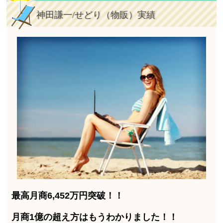
神田謙一/せどり（物販）実績
最高月商6,452万円突破！！
月商1億の超え方はもうわかりました！！