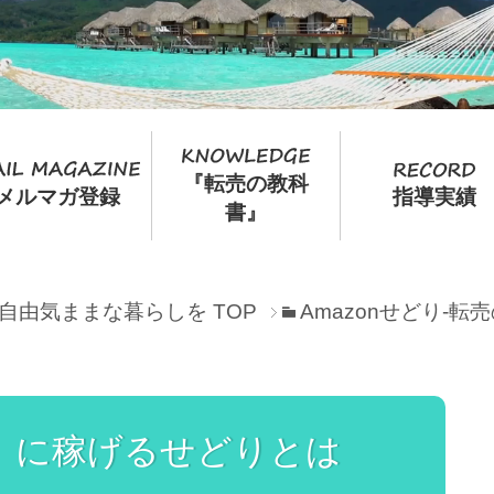
『転売の教科
メルマガ登録
指導実績
書』
て自由気ままな暮らしを
TOP
Amazonせどり-
月）に稼げるせどりとは