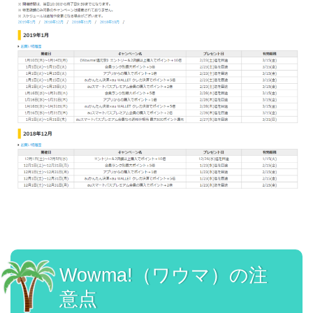
Wowma!（ワウマ）の注
意点