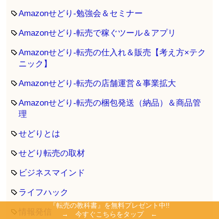
Amazonせどり-勉強会＆セミナー
Amazonせどり-転売で稼ぐツール＆アプリ
Amazonせどり-転売の仕入れ＆販売【考え方×テク
ニック】
Amazonせどり-転売の店舗運営＆事業拡大
Amazonせどり-転売の梱包発送（納品）＆商品管
理
せどりとは
せどり転売の取材
ビジネスマインド
ライフハック
『転売の教科書』を無料プレゼント中!!
情報発信
→ 今すぐこちらをタップ ←