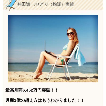
神田謙一/せどり（物販）実績
最高月商6,452万円突破！！
月商1億の超え方はもうわかりました！！