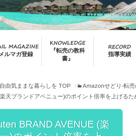
『転売の教科
メルマガ登録
指導実績
書』
て自由気ままな暮らしを
TOP
Amazonせどり-
ENUE (楽天ブランドアベニュー)のポイント倍率を上げる
en BRAND AVENUE (楽