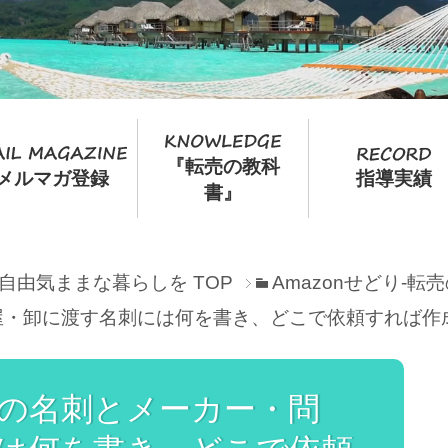
『転売の教科
メルマガ登録
指導実績
書』
て自由気ままな暮らしを
TOP
Amazonせどり-
屋・卸に渡す名刺には何を書き、どこで依頼すれば作
の名刺とメーカー・問