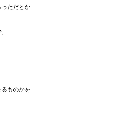
らっただとか
で、
たるものかを