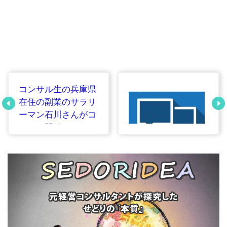
コンサル生の兵庫県
在住の副業のサラリ
ーマン石川さんがコ
ンサル開始７ヵ月で
せどりで月収30万円
達成しました！
せどりでAmazonセ
ラーセントラルに関
することで困ったら
問い合わせのメッセ
ージか便利なチャッ